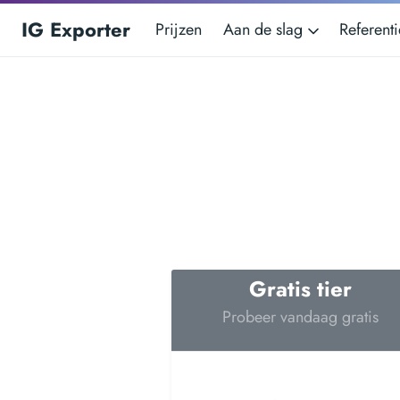
IG Exporter
Prijzen
Aan de slag
Referent
Gratis tier
Probeer vandaag gratis