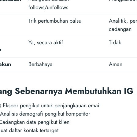
follows/unfollows
Trik pertumbuhan palsu
Analitik, p
cadangan
Ya, secara aktif
Tidak
?
akun
Berbahaya
Aman
yang Sebenarnya Membutuhkan IG 
:
Ekspor pengikut untuk penjangkauan email
Analisis demografi pengikut kompetitor
adangkan data pengikut klien
uat daftar kontak tertarget