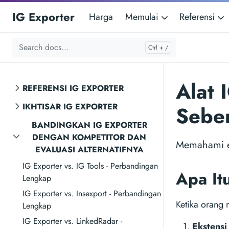
IG Exporter
Harga
Memulai
Referensi
Alat 
REFERENSI IG EXPORTER
IKHTISAR IG EXPORTER
Sebe
BANDINGKAN IG EXPORTER
DENGAN KOMPETITOR DAN
Memahami ek
EVALUASI ALTERNATIFNYA
IG Exporter vs. IG Tools - Perbandingan
Apa It
Lengkap
IG Exporter vs. Insexport - Perbandingan
Ketika orang m
Lengkap
IG Exporter vs. LinkedRadar -
Ekstensi