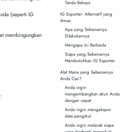
Tanda Bahaya
nda (seperti IG
IG Exporter: Alternatif yang
Aman
Apa yang Sebenarnya
buat membingungkan
Dilakukannya
Mengapa Ini Berbeda
Siapa yang Sebenarnya
Membutuhkan IG Exporter
Alat Mana yang Sebenarnya
Anda Cari?
Anda ingin
mengembangkan akun Anda
:
dengan cepat
Anda ingin mengekspor
data pengikut
Anda ingin melacak siapa
yang berhenti mengikuti