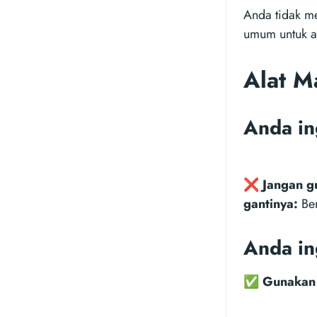
Anda tidak m
umum untuk an
Alat M
Anda i
❌
Jangan g
gantinya:
Ber
Anda in
✅
Gunakan 