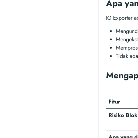
Apa ya
IG Exporter 
Mengundu
Mengekstr
Memprose
Tidak ada
Mengap
Fitur
Risiko Blok
Apa yang d