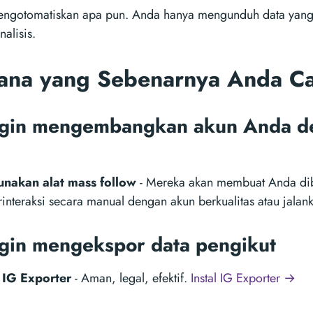
engotomatiskan apa pun. Anda hanya mengunduh data yang 
alisis.
ana yang Sebenarnya Anda C
ngin mengembangkan akun Anda d
unakan alat mass follow
- Mereka akan membuat Anda di
interaksi secara manual dengan akun berkualitas atau jalank
gin mengekspor data pengikut
IG Exporter
- Aman, legal, efektif.
Instal IG Exporter →