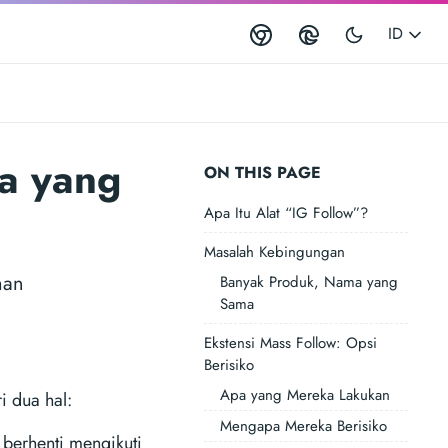
ID
pa yang
ON THIS PAGE
Apa Itu Alat “IG Follow”?
Masalah Kebingungan
man
Banyak Produk, Nama yang
Sama
Ekstensi Mass Follow: Opsi
Berisiko
Apa yang Mereka Lakukan
i dua hal:
Mengapa Mereka Berisiko
 berhenti mengikuti