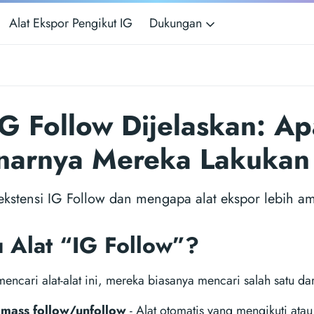
Alat Ekspor Pengikut IG
Dukungan
IG Follow Dijelaskan: A
narnya Mereka Lakukan
stensi IG Follow dan mengapa alat ekspor lebih a
u Alat “IG Follow”?
encari alat-alat ini, mereka biasanya mencari salah satu dar
 mass follow/unfollow
- Alat otomatis yang mengikuti atau