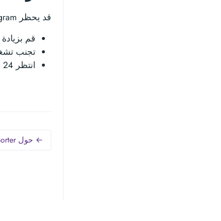
قد يحظر Instagram الطلبات المتكررة أو الآلية. لتقليل مخاطر الحظر:
قم بزيادة التأ
تجنب تشغي
انتظر 24 ساعة قبل المحاولة مرة أخرى في حالة الحظر
← حول IG Exporter